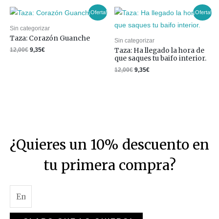
¡Oferta!
¡Oferta!
Sin categorizar
Taza: Corazón Guanche
Sin categorizar
12,00
€
9,35
€
Taza: Ha llegado la hora de
que saques tu baifo interior.
12,00
€
9,35
€
¿Quieres un 10% descuento en
tu primera compra?