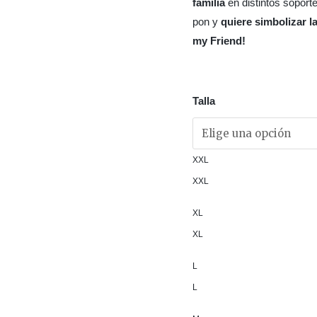
familia
en distintos soport
pon y
quiere simbolizar l
my Friend!
Talla
XXL
XXL
XL
XL
L
L