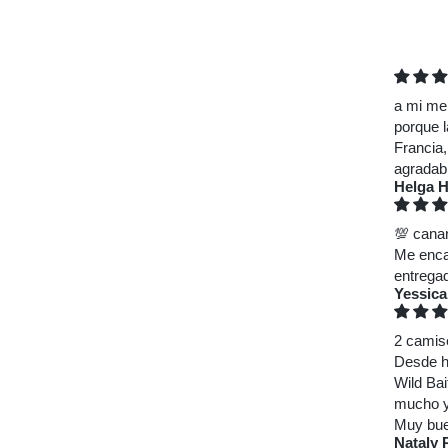
a mi me
porque l
Francia,
agradab
Helga H
💯 cana
Me encan
entrega
Yessic
2 camis
Desde h
Wild Bai
mucho y 
Muy buen
Nataly 