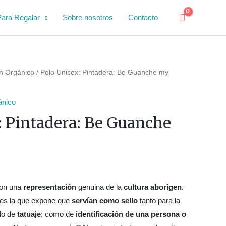
Para Regalar
Sobre nosotros
Contacto
n Orgánico
/ Polo Unisex: Pintadera: Be Guanche my
ánico
: Pintadera: Be Guanche
son una
representación
genuina de la
cultura aborigen
.
 es la que expone que
servían como sello
tanto para la
do de
tatuaje
; como de
identificación de una persona o