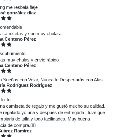
ng me resbala fleje
osé gonzález díaz
comendable
s camisetas y son muy chulas.
na Centeno Pérez
scubrimiento
as muy chulas y envio rápido
na Centeno Pérez
a Sueñas con Volar, Nunca te Despertarás con Alas
ría Rodríguez Rodríguez
rfecto
una camiseta de regalo y me gustó mucho su calidad.
e regalado yo una y después de entregarla , tuve que
mbiarla de talla y todo facilidades. Muy buena
cia de compra.👍🏼
Suárez Ramírez