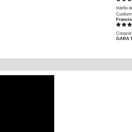
Isleño d
Conforme
Franci
Corazó
GARA 