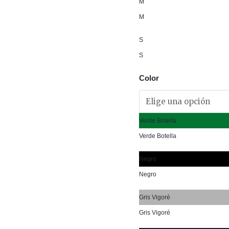
M
M
S
S
Color
Verde Botella
Verde Botella
Negro
Negro
Gris Vigoré
Gris Vigoré