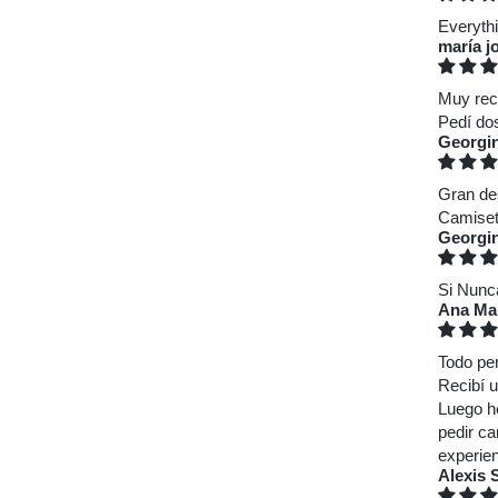
Everythi
maría j
Muy re
Pedí do
Georgi
Gran de
Camiset
Georgi
Si Nunc
Ana Ma
Todo pe
Recibí 
Luego h
pedir ca
experien
Alexis 