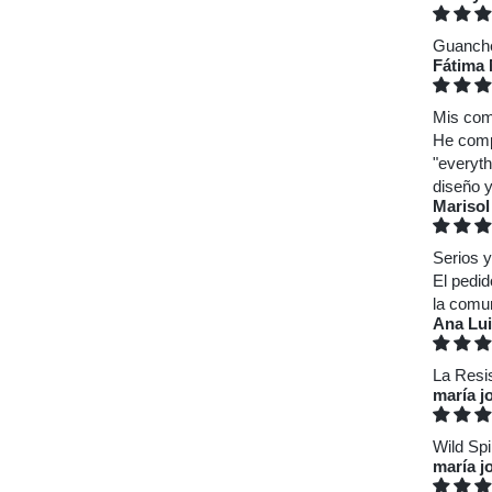
Guanche
Fátima 
Mis com
He comp
"everyth
diseño y
Marisol
Serios 
El pedid
la comu
Ana Lu
La Resi
maría j
Wild Spi
maría j